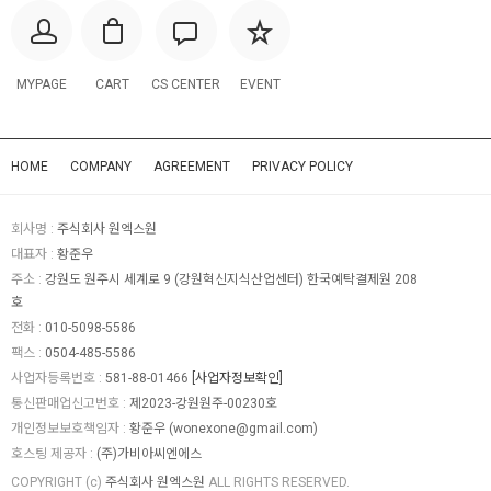
MYPAGE
CART
CS CENTER
EVENT
HOME
COMPANY
AGREEMENT
PRIVACY POLICY
회사명 :
주식회사 원엑스원
대표자 :
황준우
주소 :
강원도 원주시 세계로 9 (강원혁신지식산업센터) 한국예탁결제원 208
호
전화 :
010-5098-5586
팩스 :
0504-485-5586
사업자등록번호 :
581-88-01466
[사업자정보확인]
통신판매업신고번호 :
제2023-강원원주-00230호
개인정보보호책임자 :
황준우 (
wonexone@gmail.com
)
호스팅 제공자 :
(주)가비아씨엔에스
COPYRIGHT (c)
주식회사 원엑스원
ALL RIGHTS RESERVED.